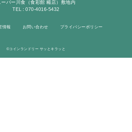
スーパー川食（食彩館 糒店）敷地内
TEL : 070-4016-5432
営情報
お問い合わせ
プライバシーポリシー
©︎コインランドリー サッとキラッと