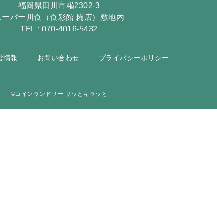
福岡県田川市糒2302-3
スーパー川食（食彩館 糒店）敷地内
TEL : 070-4016-5432
営情報
お問い合わせ
プライバシーポリシー
©︎コインランドリー サッとキラッと